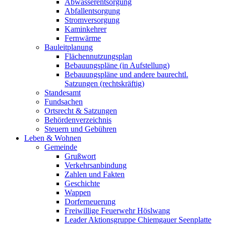
Abwasserentsorgung
Abfallentsorgung
Stromversorgung
Kaminkehrer
Fernwärme
Bauleitplanung
Flächennutzungsplan
Bebauungspläne (in Aufstellung)
Bebauungspläne und andere baurechtl.
Satzungen (rechtskräftig)
Standesamt
Fundsachen
Ortsrecht & Satzungen
Behördenverzeichnis
Steuern und Gebühren
Leben & Wohnen
Gemeinde
Grußwort
Verkehrsanbindung
Zahlen und Fakten
Geschichte
Wappen
Dorferneuerung
Freiwillige Feuerwehr Höslwang
Leader Aktionsgruppe Chiemgauer Seenplatte