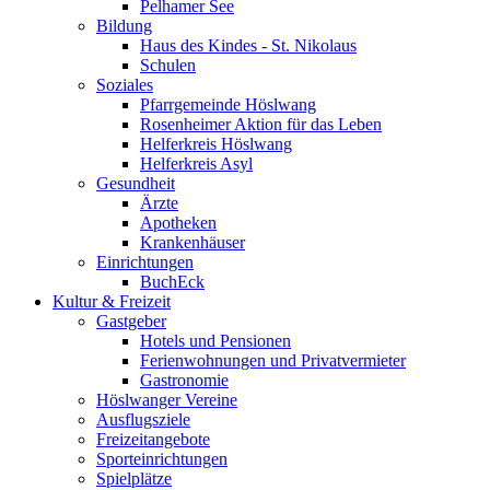
Pelhamer See
Bildung
Haus des Kindes - St. Nikolaus
Schulen
Soziales
Pfarrgemeinde Höslwang
Rosenheimer Aktion für das Leben
Helferkreis Höslwang
Helferkreis Asyl
Gesundheit
Ärzte
Apotheken
Krankenhäuser
Einrichtungen
BuchEck
Kultur & Freizeit
Gastgeber
Hotels und Pensionen
Ferienwohnungen und Privatvermieter
Gastronomie
Höslwanger Vereine
Ausflugsziele
Freizeitangebote
Sporteinrichtungen
Spielplätze