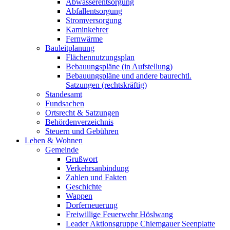
Abwasserentsorgung
Abfallentsorgung
Stromversorgung
Kaminkehrer
Fernwärme
Bauleitplanung
Flächennutzungsplan
Bebauungspläne (in Aufstellung)
Bebauungspläne und andere baurechtl.
Satzungen (rechtskräftig)
Standesamt
Fundsachen
Ortsrecht & Satzungen
Behördenverzeichnis
Steuern und Gebühren
Leben & Wohnen
Gemeinde
Grußwort
Verkehrsanbindung
Zahlen und Fakten
Geschichte
Wappen
Dorferneuerung
Freiwillige Feuerwehr Höslwang
Leader Aktionsgruppe Chiemgauer Seenplatte