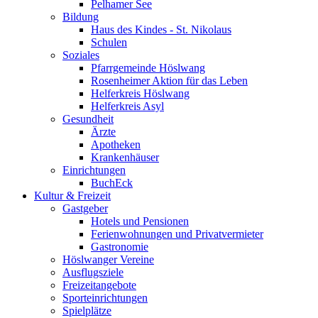
Pelhamer See
Bildung
Haus des Kindes - St. Nikolaus
Schulen
Soziales
Pfarrgemeinde Höslwang
Rosenheimer Aktion für das Leben
Helferkreis Höslwang
Helferkreis Asyl
Gesundheit
Ärzte
Apotheken
Krankenhäuser
Einrichtungen
BuchEck
Kultur & Freizeit
Gastgeber
Hotels und Pensionen
Ferienwohnungen und Privatvermieter
Gastronomie
Höslwanger Vereine
Ausflugsziele
Freizeitangebote
Sporteinrichtungen
Spielplätze