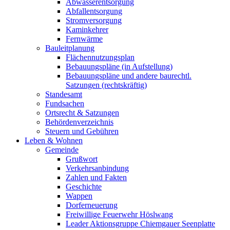
Abwasserentsorgung
Abfallentsorgung
Stromversorgung
Kaminkehrer
Fernwärme
Bauleitplanung
Flächennutzungsplan
Bebauungspläne (in Aufstellung)
Bebauungspläne und andere baurechtl.
Satzungen (rechtskräftig)
Standesamt
Fundsachen
Ortsrecht & Satzungen
Behördenverzeichnis
Steuern und Gebühren
Leben & Wohnen
Gemeinde
Grußwort
Verkehrsanbindung
Zahlen und Fakten
Geschichte
Wappen
Dorferneuerung
Freiwillige Feuerwehr Höslwang
Leader Aktionsgruppe Chiemgauer Seenplatte