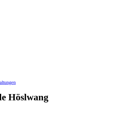
altungen
de Höslwang