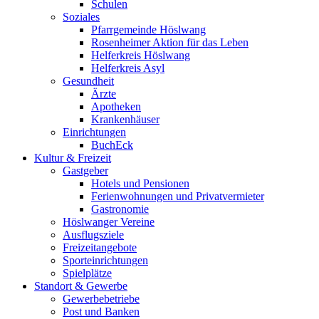
Schulen
Soziales
Pfarrgemeinde Höslwang
Rosenheimer Aktion für das Leben
Helferkreis Höslwang
Helferkreis Asyl
Gesundheit
Ärzte
Apotheken
Krankenhäuser
Einrichtungen
BuchEck
Kultur & Freizeit
Gastgeber
Hotels und Pensionen
Ferienwohnungen und Privatvermieter
Gastronomie
Höslwanger Vereine
Ausflugsziele
Freizeitangebote
Sporteinrichtungen
Spielplätze
Standort & Gewerbe
Gewerbebetriebe
Post und Banken