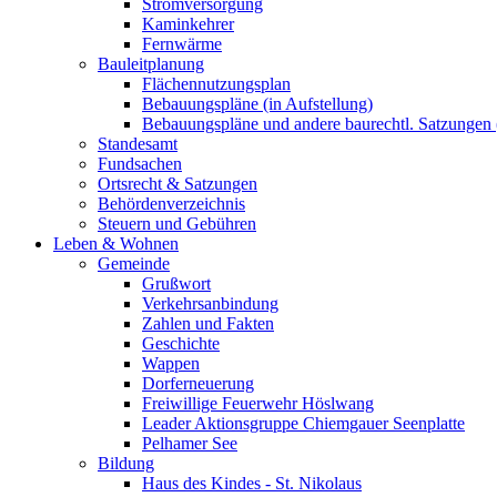
Stromversorgung
Kaminkehrer
Fernwärme
Bauleitplanung
Flächennutzungsplan
Bebauungspläne (in Aufstellung)
Bebauungspläne und andere baurechtl. Satzungen (
Standesamt
Fundsachen
Ortsrecht & Satzungen
Behördenverzeichnis
Steuern und Gebühren
Leben & Wohnen
Gemeinde
Grußwort
Verkehrsanbindung
Zahlen und Fakten
Geschichte
Wappen
Dorferneuerung
Freiwillige Feuerwehr Höslwang
Leader Aktionsgruppe Chiemgauer Seenplatte
Pelhamer See
Bildung
Haus des Kindes - St. Nikolaus