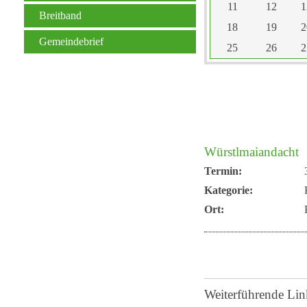
11
12
1
Breitband
18
19
2
Gemeindebrief
25
26
2
Würstlmaiandacht
Termin:
Kategorie:
Ort:
Weiterführende Lin