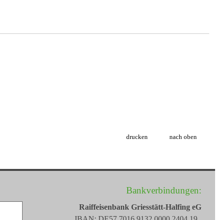
drucken
nach oben
Bankverbindungen:
Raiffeisenbank Griesstätt-Halfing eG
IBAN: DE57 7016 9132 0000 2404 19