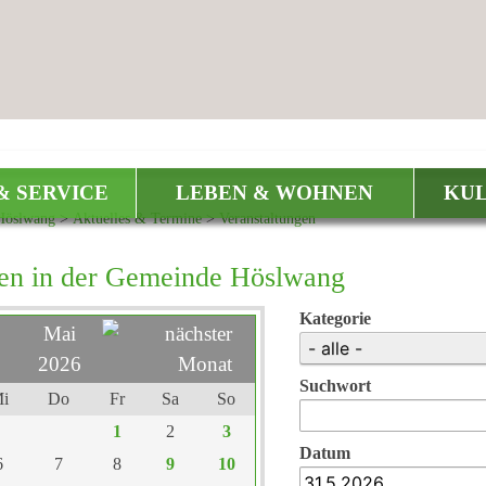
& SERVICE
LEBEN & WOHNEN
KUL
Höslwang
>
Aktuelles & Termine
>
Veranstaltungen
gen in der Gemeinde Höslwang
Kategorie
Mai
2026
Suchwort
i
Do
Fr
Sa
So
1
2
3
Datum
6
7
8
9
10