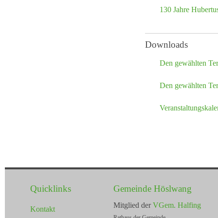
130 Jahre Hubertu
Downloads
Den gewählten Te
Den gewählten Ter
Veranstaltungskal
Quicklinks
Gemeinde Höslwang
Mitglied der
VGem. Halfing
Kontakt
Rathaus der Gemeinde