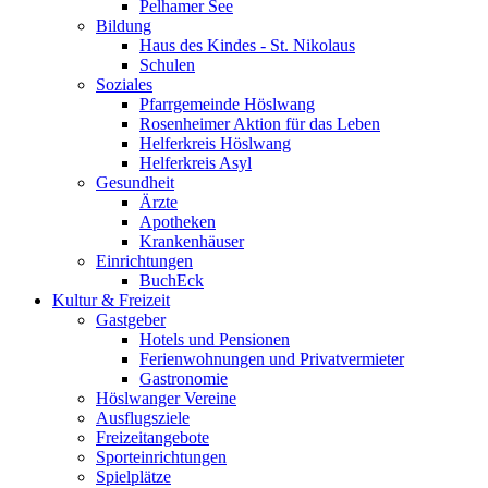
Pelhamer See
Bildung
Haus des Kindes - St. Nikolaus
Schulen
Soziales
Pfarrgemeinde Höslwang
Rosenheimer Aktion für das Leben
Helferkreis Höslwang
Helferkreis Asyl
Gesundheit
Ärzte
Apotheken
Krankenhäuser
Einrichtungen
BuchEck
Kultur & Freizeit
Gastgeber
Hotels und Pensionen
Ferienwohnungen und Privatvermieter
Gastronomie
Höslwanger Vereine
Ausflugsziele
Freizeitangebote
Sporteinrichtungen
Spielplätze