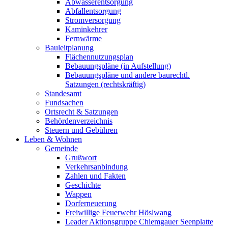
Abwasserentsorgung
Abfallentsorgung
Stromversorgung
Kaminkehrer
Fernwärme
Bauleitplanung
Flächennutzungsplan
Bebauungspläne (in Aufstellung)
Bebauungspläne und andere baurechtl.
Satzungen (rechtskräftig)
Standesamt
Fundsachen
Ortsrecht & Satzungen
Behördenverzeichnis
Steuern und Gebühren
Leben & Wohnen
Gemeinde
Grußwort
Verkehrsanbindung
Zahlen und Fakten
Geschichte
Wappen
Dorferneuerung
Freiwillige Feuerwehr Höslwang
Leader Aktionsgruppe Chiemgauer Seenplatte