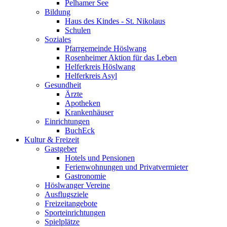
Pelhamer See
Bildung
Haus des Kindes - St. Nikolaus
Schulen
Soziales
Pfarrgemeinde Höslwang
Rosenheimer Aktion für das Leben
Helferkreis Höslwang
Helferkreis Asyl
Gesundheit
Ärzte
Apotheken
Krankenhäuser
Einrichtungen
BuchEck
Kultur & Freizeit
Gastgeber
Hotels und Pensionen
Ferienwohnungen und Privatvermieter
Gastronomie
Höslwanger Vereine
Ausflugsziele
Freizeitangebote
Sporteinrichtungen
Spielplätze