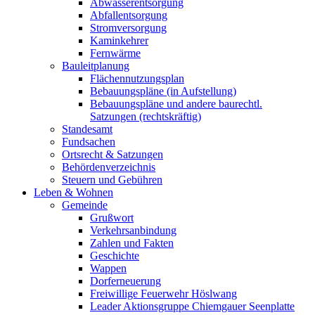
Abwasserentsorgung
Abfallentsorgung
Stromversorgung
Kaminkehrer
Fernwärme
Bauleitplanung
Flächennutzungsplan
Bebauungspläne (in Aufstellung)
Bebauungspläne und andere baurechtl.
Satzungen (rechtskräftig)
Standesamt
Fundsachen
Ortsrecht & Satzungen
Behördenverzeichnis
Steuern und Gebühren
Leben & Wohnen
Gemeinde
Grußwort
Verkehrsanbindung
Zahlen und Fakten
Geschichte
Wappen
Dorferneuerung
Freiwillige Feuerwehr Höslwang
Leader Aktionsgruppe Chiemgauer Seenplatte