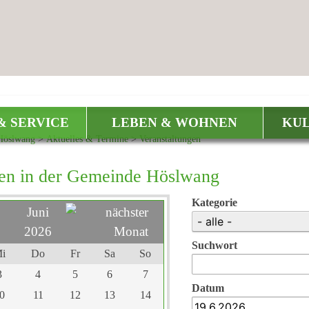
& SERVICE
LEBEN & WOHNEN
KUL
Höslwang
>
Aktuelles & Termine
>
Veranstaltungen
gen in der Gemeinde Höslwang
Kategorie
Juni
2026
Suchwort
i
Do
Fr
Sa
So
3
4
5
6
7
Datum
0
11
12
13
14