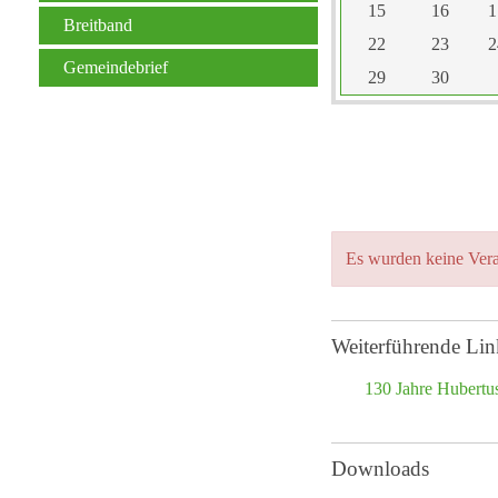
15
16
1
Breitband
22
23
2
Gemeindebrief
29
30
Es wurden keine Vera
Weiterführende Lin
130 Jahre Hubertu
Downloads