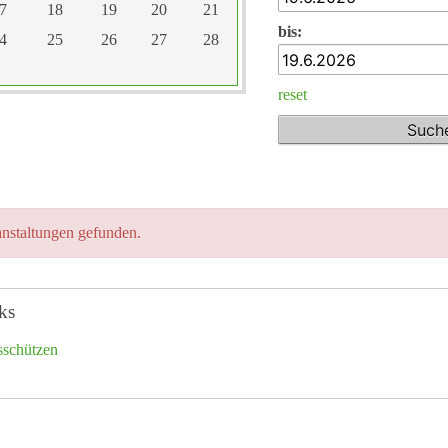
7
18
19
20
21
bis:
4
25
26
27
28
reset
nstaltungen gefunden.
ks
sschützen