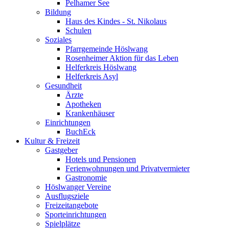
Pelhamer See
Bildung
Haus des Kindes - St. Nikolaus
Schulen
Soziales
Pfarrgemeinde Höslwang
Rosenheimer Aktion für das Leben
Helferkreis Höslwang
Helferkreis Asyl
Gesundheit
Ärzte
Apotheken
Krankenhäuser
Einrichtungen
BuchEck
Kultur & Freizeit
Gastgeber
Hotels und Pensionen
Ferienwohnungen und Privatvermieter
Gastronomie
Höslwanger Vereine
Ausflugsziele
Freizeitangebote
Sporteinrichtungen
Spielplätze