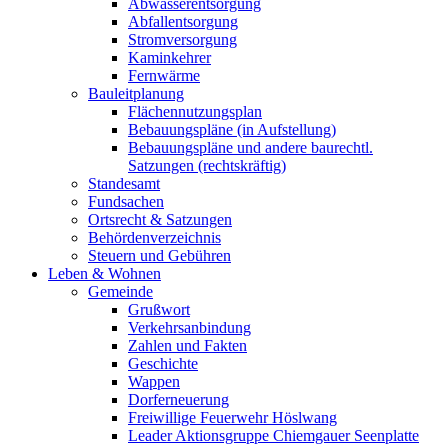
Abwasserentsorgung
Abfallentsorgung
Stromversorgung
Kaminkehrer
Fernwärme
Bauleitplanung
Flächennutzungsplan
Bebauungspläne (in Aufstellung)
Bebauungspläne und andere baurechtl.
Satzungen (rechtskräftig)
Standesamt
Fundsachen
Ortsrecht & Satzungen
Behördenverzeichnis
Steuern und Gebühren
Leben & Wohnen
Gemeinde
Grußwort
Verkehrsanbindung
Zahlen und Fakten
Geschichte
Wappen
Dorferneuerung
Freiwillige Feuerwehr Höslwang
Leader Aktionsgruppe Chiemgauer Seenplatte