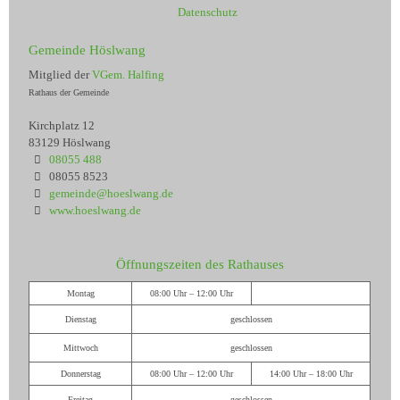
Datenschutz
Gemeinde Höslwang
Mitglied der
VGem. Halfing
Rathaus der Gemeinde
Kirchplatz 12
83129 Höslwang
08055 488
08055 8523
gemeinde@hoeslwang.de
www.hoeslwang.de
Öffnungszeiten des Rathauses
Montag
08:00 Uhr – 12:00 Uhr
Dienstag
geschlossen
Mittwoch
geschlossen
Donnerstag
08:00 Uhr – 12:00 Uhr
14:00 Uhr – 18:00 Uhr
Freitag
geschlossen