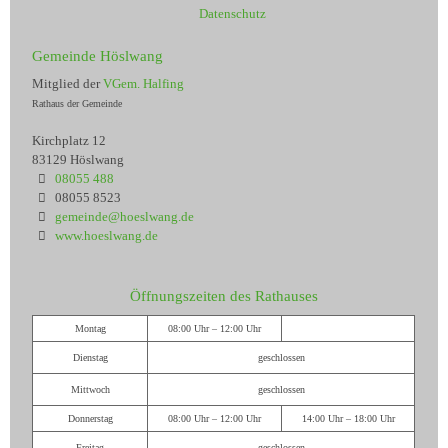
Datenschutz
Gemeinde Höslwang
Mitglied der
VGem. Halfing
Rathaus der Gemeinde
Kirchplatz 12
83129 Höslwang
08055 488
08055 8523
gemeinde@hoeslwang.de
www.hoeslwang.de
Öffnungszeiten des Rathauses
Montag
08:00 Uhr – 12:00 Uhr
Dienstag
geschlossen
Mittwoch
geschlossen
Donnerstag
08:00 Uhr – 12:00 Uhr
14:00 Uhr – 18:00 Uhr
Freitag
geschlossen