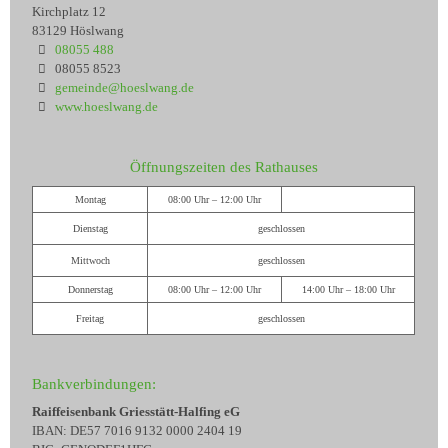
Kirchplatz 12
83129 Höslwang
08055 488
08055 8523
gemeinde@hoeslwang.de
www.hoeslwang.de
Öffnungszeiten des Rathauses
Montag
08:00 Uhr – 12:00 Uhr
Dienstag
geschlossen
Mittwoch
geschlossen
Donnerstag
08:00 Uhr – 12:00 Uhr
14:00 Uhr – 18:00 Uhr
Freitag
geschlossen
Bankverbindungen:
Raiffeisenbank Griesstätt-Halfing eG
IBAN: DE57 7016 9132 0000 2404 19