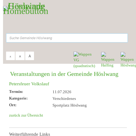
Zum Inhalt
,
zur Navigation
oder
zur Startseite
springen.
suchen
A
A
A
Sie sind hier:
Gemeinde Höslwang
>
Aktuelles & Termine
>
Veranstaltungen
Veranstaltungen in der Gemeinde Höslwang
Petersfeuer Volkslauf
Termin:
11.07.2026
Kategorie:
Verschiedenes
Ort:
Sportplatz Höslwang
zurück zur Übersicht
Weiterführende Links