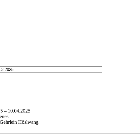
25
–
10.04.2025
enes
 Gehrlein Höslwang