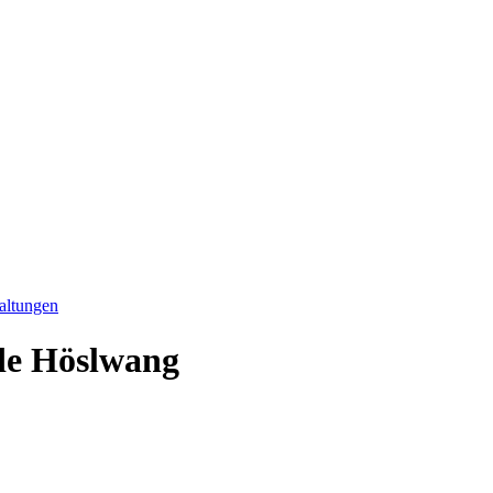
altungen
de Höslwang