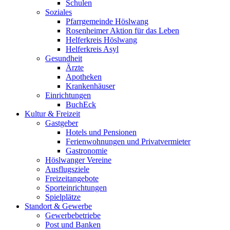
Schulen
Soziales
Pfarrgemeinde Höslwang
Rosenheimer Aktion für das Leben
Helferkreis Höslwang
Helferkreis Asyl
Gesundheit
Ärzte
Apotheken
Krankenhäuser
Einrichtungen
BuchEck
Kultur & Freizeit
Gastgeber
Hotels und Pensionen
Ferienwohnungen und Privatvermieter
Gastronomie
Höslwanger Vereine
Ausflugsziele
Freizeitangebote
Sporteinrichtungen
Spielplätze
Standort & Gewerbe
Gewerbebetriebe
Post und Banken