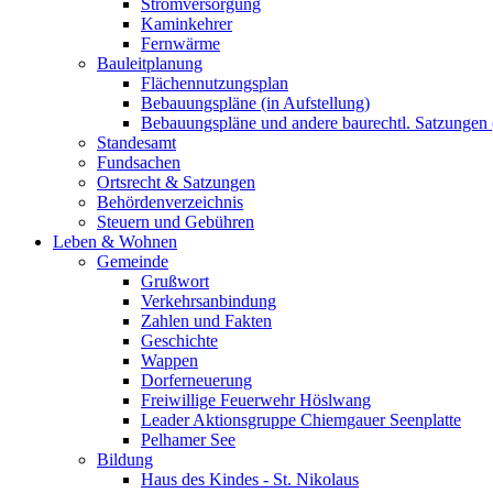
Stromversorgung
Kaminkehrer
Fernwärme
Bauleitplanung
Flächennutzungsplan
Bebauungspläne (in Aufstellung)
Bebauungspläne und andere baurechtl. Satzungen (
Standesamt
Fundsachen
Ortsrecht & Satzungen
Behördenverzeichnis
Steuern und Gebühren
Leben & Wohnen
Gemeinde
Grußwort
Verkehrsanbindung
Zahlen und Fakten
Geschichte
Wappen
Dorferneuerung
Freiwillige Feuerwehr Höslwang
Leader Aktionsgruppe Chiemgauer Seenplatte
Pelhamer See
Bildung
Haus des Kindes - St. Nikolaus