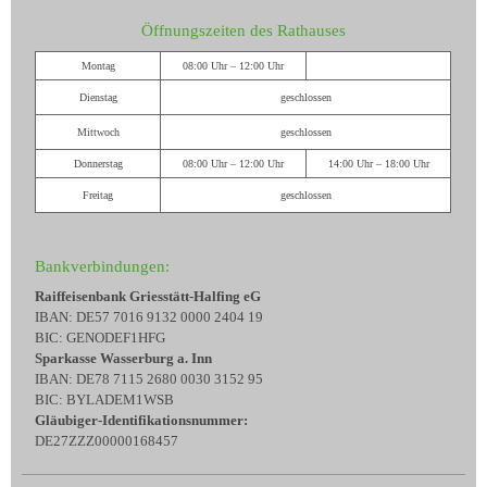
Öffnungszeiten des Rathauses
Montag
08:00 Uhr – 12:00 Uhr
Dienstag
geschlossen
Mittwoch
geschlossen
Donnerstag
08:00 Uhr – 12:00 Uhr
14:00 Uhr – 18:00 Uhr
Freitag
geschlossen
Bankverbindungen:
Raiffeisenbank Griesstätt-Halfing eG
IBAN: DE57 7016 9132 0000 2404 19
BIC: GENODEF1HFG
Sparkasse Wasserburg a. Inn
IBAN: DE78 7115 2680 0030 3152 95
BIC: BYLADEM1WSB
Gläubiger-Identifikationsnummer:
DE27ZZZ00000168457