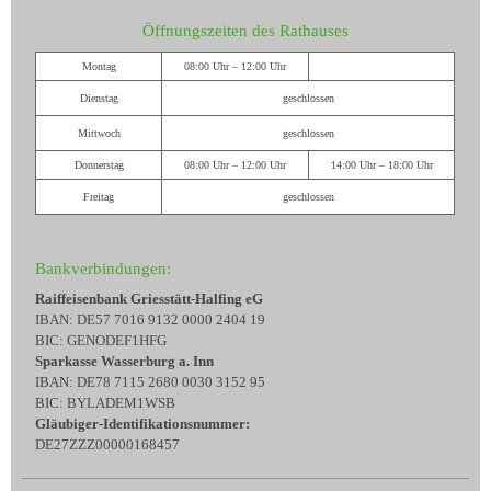
Öffnungszeiten des Rathauses
Montag
08:00 Uhr – 12:00 Uhr
Dienstag
geschlossen
Mittwoch
geschlossen
Donnerstag
08:00 Uhr – 12:00 Uhr
14:00 Uhr – 18:00 Uhr
Freitag
geschlossen
Bankverbindungen:
Raiffeisenbank Griesstätt-Halfing eG
IBAN: DE57 7016 9132 0000 2404 19
BIC: GENODEF1HFG
Sparkasse Wasserburg a. Inn
IBAN: DE78 7115 2680 0030 3152 95
BIC: BYLADEM1WSB
Gläubiger-Identifikationsnummer:
DE27ZZZ00000168457