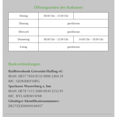
Öffnungszeiten des Rathauses
Montag
08:00 Uhr – 12:00 Uhr
Dienstag
geschlossen
Mittwoch
geschlossen
Donnerstag
08:00 Uhr – 12:00 Uhr
14:00 Uhr – 18:00 Uhr
Freitag
geschlossen
Bankverbindungen:
Raiffeisenbank Griesstätt-Halfing eG
IBAN: DE57 7016 9132 0000 2404 19
BIC: GENODEF1HFG
Sparkasse Wasserburg a. Inn
IBAN: DE78 7115 2680 0030 3152 95
BIC: BYLADEM1WSB
Gläubiger-Identifikationsnummer:
DE27ZZZ00000168457