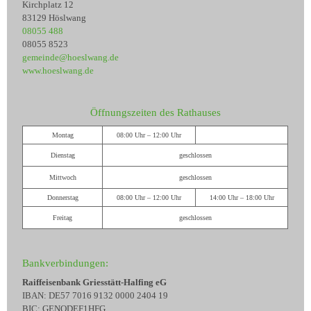
Kirchplatz 12
83129 Höslwang
08055 488
08055 8523
gemeinde@hoeslwang.de
www.hoeslwang.de
Öffnungszeiten des Rathauses
Montag
08:00 Uhr – 12:00 Uhr
Dienstag
geschlossen
Mittwoch
geschlossen
Donnerstag
08:00 Uhr – 12:00 Uhr
14:00 Uhr – 18:00 Uhr
Freitag
geschlossen
Bankverbindungen:
Raiffeisenbank Griesstätt-Halfing eG
IBAN: DE57 7016 9132 0000 2404 19
BIC: GENODEF1HFG