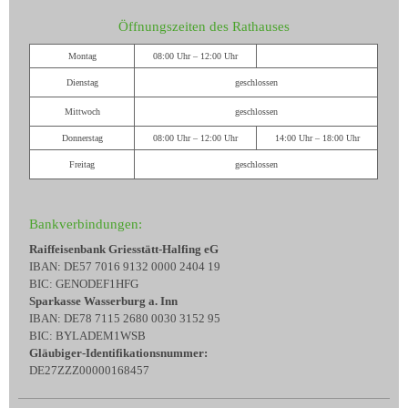
Öffnungszeiten des Rathauses
Montag
08:00 Uhr – 12:00 Uhr
Dienstag
geschlossen
Mittwoch
geschlossen
Donnerstag
08:00 Uhr – 12:00 Uhr
14:00 Uhr – 18:00 Uhr
Freitag
geschlossen
Bankverbindungen:
Raiffeisenbank Griesstätt-Halfing eG
IBAN: DE57 7016 9132 0000 2404 19
BIC: GENODEF1HFG
Sparkasse Wasserburg a. Inn
IBAN: DE78 7115 2680 0030 3152 95
BIC: BYLADEM1WSB
Gläubiger-Identifikationsnummer:
DE27ZZZ00000168457