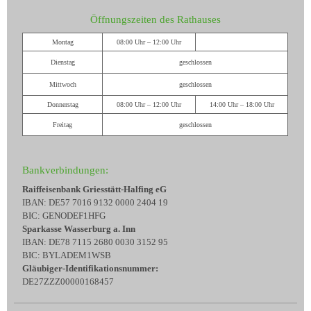
Öffnungszeiten des Rathauses
Montag
08:00 Uhr – 12:00 Uhr
Dienstag
geschlossen
Mittwoch
geschlossen
Donnerstag
08:00 Uhr – 12:00 Uhr
14:00 Uhr – 18:00 Uhr
Freitag
geschlossen
Bankverbindungen:
Raiffeisenbank Griesstätt-Halfing eG
IBAN: DE57 7016 9132 0000 2404 19
BIC: GENODEF1HFG
Sparkasse Wasserburg a. Inn
IBAN: DE78 7115 2680 0030 3152 95
BIC: BYLADEM1WSB
Gläubiger-Identifikationsnummer:
DE27ZZZ00000168457