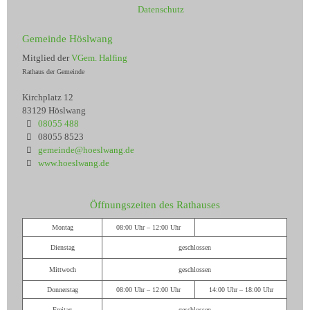
Datenschutz
Gemeinde Höslwang
Mitglied der
VGem. Halfing
Rathaus der Gemeinde
Kirchplatz 12
83129 Höslwang
08055 488
08055 8523
gemeinde@hoeslwang.de
www.hoeslwang.de
Öffnungszeiten des Rathauses
Montag
08:00 Uhr – 12:00 Uhr
Dienstag
geschlossen
Mittwoch
geschlossen
Donnerstag
08:00 Uhr – 12:00 Uhr
14:00 Uhr – 18:00 Uhr
Freitag
geschlossen