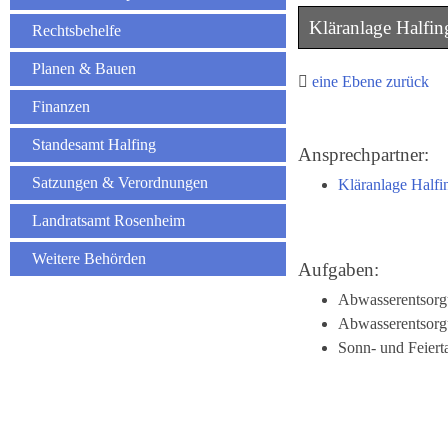
Kläranlage Halfin
Rechtsbehelfe
Planen & Bauen
eine Ebene zurück
Finanzen
Standesamt Halfing
Ansprechpartner:
Satzungen & Verordnungen
Kläranlage Halfi
Landratsamt Rosenheim
Weitere Behörden
Aufgaben:
Abwasserentsorg
Abwasserentsorg
Sonn- und Feiert