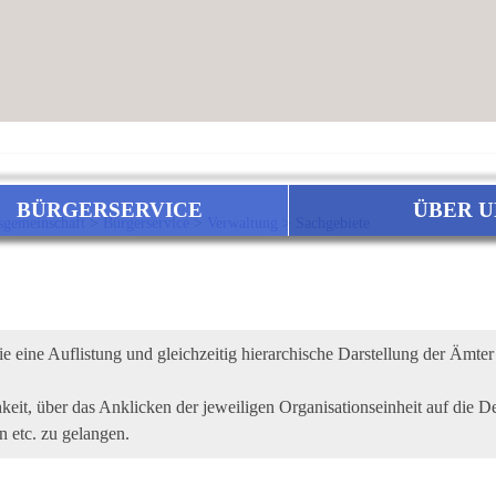
BÜRGERSERVICE
ÜBER U
sgemeinschaft
>
Bürgerservice
>
Verwaltung
>
Sachgebiete
e eine Auflistung und gleichzeitig hierarchische Darstellung der Ämte
eit, über das Anklicken der jeweiligen Organisationseinheit auf die De
n etc. zu gelangen.