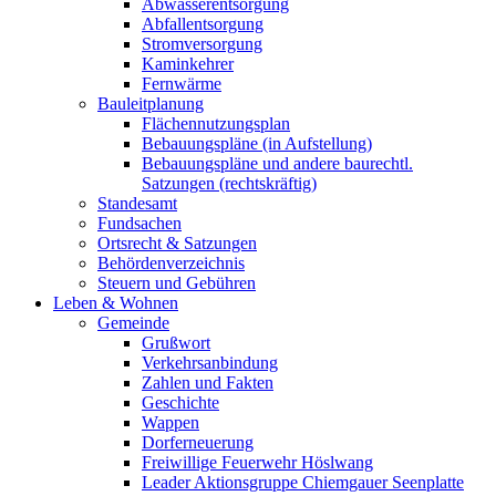
Abwasserentsorgung
Abfallentsorgung
Stromversorgung
Kaminkehrer
Fernwärme
Bauleitplanung
Flächennutzungsplan
Bebauungspläne (in Aufstellung)
Bebauungspläne und andere baurechtl.
Satzungen (rechtskräftig)
Standesamt
Fundsachen
Ortsrecht & Satzungen
Behördenverzeichnis
Steuern und Gebühren
Leben & Wohnen
Gemeinde
Grußwort
Verkehrsanbindung
Zahlen und Fakten
Geschichte
Wappen
Dorferneuerung
Freiwillige Feuerwehr Höslwang
Leader Aktionsgruppe Chiemgauer Seenplatte