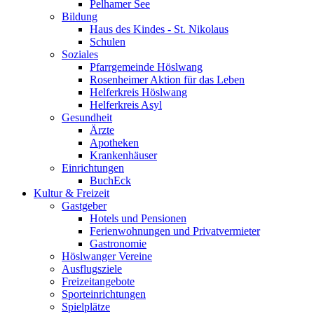
Pelhamer See
Bildung
Haus des Kindes - St. Nikolaus
Schulen
Soziales
Pfarrgemeinde Höslwang
Rosenheimer Aktion für das Leben
Helferkreis Höslwang
Helferkreis Asyl
Gesundheit
Ärzte
Apotheken
Krankenhäuser
Einrichtungen
BuchEck
Kultur & Freizeit
Gastgeber
Hotels und Pensionen
Ferienwohnungen und Privatvermieter
Gastronomie
Höslwanger Vereine
Ausflugsziele
Freizeitangebote
Sporteinrichtungen
Spielplätze