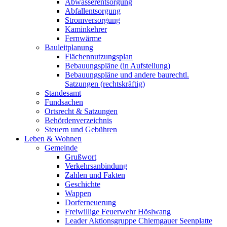
Abwasserentsorgung
Abfallentsorgung
Stromversorgung
Kaminkehrer
Fernwärme
Bauleitplanung
Flächennutzungsplan
Bebauungspläne (in Aufstellung)
Bebauungspläne und andere baurechtl.
Satzungen (rechtskräftig)
Standesamt
Fundsachen
Ortsrecht & Satzungen
Behördenverzeichnis
Steuern und Gebühren
Leben & Wohnen
Gemeinde
Grußwort
Verkehrsanbindung
Zahlen und Fakten
Geschichte
Wappen
Dorferneuerung
Freiwillige Feuerwehr Höslwang
Leader Aktionsgruppe Chiemgauer Seenplatte