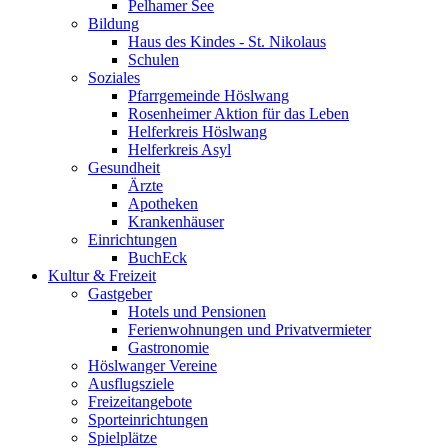
Pelhamer See
Bildung
Haus des Kindes - St. Nikolaus
Schulen
Soziales
Pfarrgemeinde Höslwang
Rosenheimer Aktion für das Leben
Helferkreis Höslwang
Helferkreis Asyl
Gesundheit
Ärzte
Apotheken
Krankenhäuser
Einrichtungen
BuchEck
Kultur & Freizeit
Gastgeber
Hotels und Pensionen
Ferienwohnungen und Privatvermieter
Gastronomie
Höslwanger Vereine
Ausflugsziele
Freizeitangebote
Sporteinrichtungen
Spielplätze