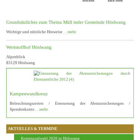
drucken
nach oben
Grundsätzliches zum Thema Müll inder Gemeinde Höslwang
Wichtige und nützliche Hinweise
…mehr
Wertstoffhof Höslwang
Alpenblick
83129 Höslwang
Kampenwandkreuz
Beleuchtungszeiten / Erneuerung der Absturzsicherungen /
Spendenkonto
…mehr
AKTUELLES & TERMINE
Kommunalwahl 2026 in Hölswang