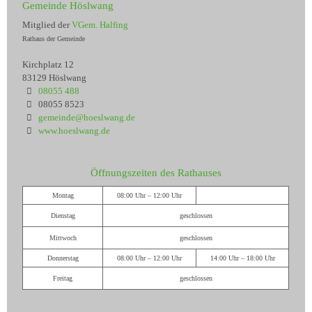
Gemeinde Höslwang
Mitglied der
VGem. Halfing
Rathaus der Gemeinde
Kirchplatz 12
83129 Höslwang
08055 488
08055 8523
gemeinde@hoeslwang.de
www.hoeslwang.de
Öffnungszeiten des Rathauses
Montag
08:00 Uhr – 12:00 Uhr
Dienstag
geschlossen
Mittwoch
geschlossen
Donnerstag
08:00 Uhr – 12:00 Uhr
14:00 Uhr – 18:00 Uhr
Freitag
geschlossen