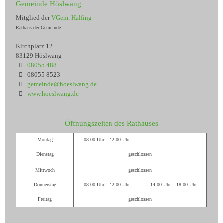
Gemeinde Höslwang
Mitglied der
VGem. Halfing
Rathaus der Gemeinde
Kirchplatz 12
83129 Höslwang
08055 488
08055 8523
gemeinde@hoeslwang.de
www.hoeslwang.de
Öffnungszeiten des Rathauses
Montag
08:00 Uhr – 12:00 Uhr
Dienstag
geschlossen
Mittwoch
geschlossen
Donnerstag
08:00 Uhr – 12:00 Uhr
14:00 Uhr – 18:00 Uhr
Freitag
geschlossen