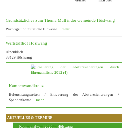
drucken
nach oben
Grundsätzliches zum Thema Müll inder Gemeinde Höslwang
Wichtige und nützliche Hinweise
…mehr
Wertstoffhof Höslwang
Alpenblick
83129 Höslwang
Kampenwandkreuz
Beleuchtungszeiten / Erneuerung der Absturzsicherungen /
Spendenkonto
…mehr
AKTUELLES & TERMINE
Kommunalwahl 2026 in Hölswang