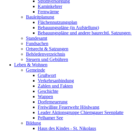
Stromversorgung
Kaminkehrer
Fernwärme
Bauleitplanung
Flächennutzungsplan
Bebauungspläne (in Aufstellung)
Bebauungspläne und andere baurechtl. Satzungen (
Standesamt
Fundsachen
Ortsrecht & Satzungen
Behördenverzeichnis
Steuern und Gebühren
Leben & Wohnen
Gemeinde
Grußwort
Verkehrsanbindung
Zahlen und Fakten
Geschichte
Wappen
Dorferneuerung
Freiwillige Feuerwehr Höslwang
Leader Aktionsgruppe Chiemgauer Seenplatte
Pelhamer See
Bildung
Haus des Kindes - St. Nikolaus