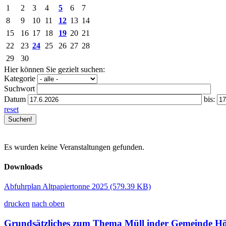
1
2
3
4
5
6
7
8
9
10
11
12
13
14
15
16
17
18
19
20
21
22
23
24
25
26
27
28
29
30
Hier können Sie gezielt suchen:
Kategorie
Suchwort
Datum
bis:
reset
Es wurden keine Veranstaltungen gefunden.
Downloads
Abfuhrplan Altpapiertonne 2025
(579.39 KB)
drucken
nach oben
Grundsätzliches zum Thema Müll inder Gemeinde H