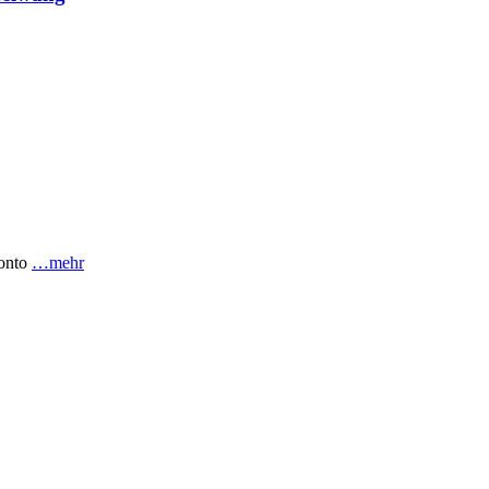
konto
…mehr