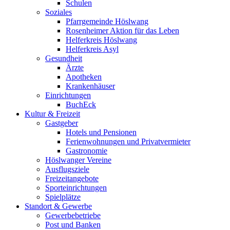
Schulen
Soziales
Pfarrgemeinde Höslwang
Rosenheimer Aktion für das Leben
Helferkreis Höslwang
Helferkreis Asyl
Gesundheit
Ärzte
Apotheken
Krankenhäuser
Einrichtungen
BuchEck
Kultur & Freizeit
Gastgeber
Hotels und Pensionen
Ferienwohnungen und Privatvermieter
Gastronomie
Höslwanger Vereine
Ausflugsziele
Freizeitangebote
Sporteinrichtungen
Spielplätze
Standort & Gewerbe
Gewerbebetriebe
Post und Banken