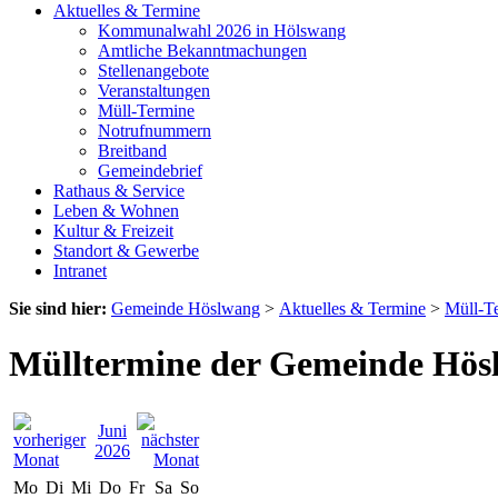
Aktuelles & Termine
Kommunalwahl 2026 in Hölswang
Amtliche Bekanntmachungen
Stellenangebote
Veranstaltungen
Müll-Termine
Notrufnummern
Breitband
Gemeindebrief
Rathaus & Service
Leben & Wohnen
Kultur & Freizeit
Standort & Gewerbe
Intranet
Sie sind hier:
Gemeinde Höslwang
>
Aktuelles & Termine
>
Müll-T
Mülltermine der Gemeinde Hös
Juni
2026
Mo
Di
Mi
Do
Fr
Sa
So