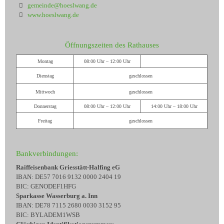
gemeinde@hoeslwang.de
www.hoeslwang.de
Öffnungszeiten des Rathauses
Montag
08:00 Uhr – 12:00 Uhr
Dienstag
geschlossen
Mittwoch
geschlossen
Donnerstag
08:00 Uhr – 12:00 Uhr
14:00 Uhr – 18:00 Uhr
Freitag
geschlossen
Bankverbindungen:
Raiffeisenbank Griesstätt-Halfing eG
IBAN: DE57 7016 9132 0000 2404 19
BIC: GENODEF1HFG
Sparkasse Wasserburg a. Inn
IBAN: DE78 7115 2680 0030 3152 95
BIC: BYLADEM1WSB