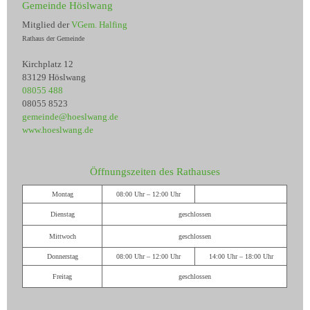
Gemeinde Höslwang
Mitglied der
VGem. Halfing
Rathaus der Gemeinde
Kirchplatz 12
83129 Höslwang
08055 488
08055 8523
gemeinde@hoeslwang.de
www.hoeslwang.de
Öffnungszeiten des Rathauses
Montag
08:00 Uhr – 12:00 Uhr
Dienstag
geschlossen
Mittwoch
geschlossen
Donnerstag
08:00 Uhr – 12:00 Uhr
14:00 Uhr – 18:00 Uhr
Freitag
geschlossen