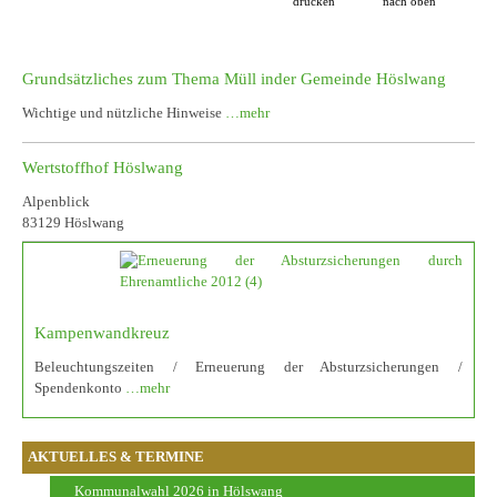
drucken
nach oben
Grundsätzliches zum Thema Müll inder Gemeinde Höslwang
Wichtige und nützliche Hinweise
…mehr
Wertstoffhof Höslwang
Alpenblick
83129 Höslwang
Kampenwandkreuz
Beleuchtungszeiten / Erneuerung der Absturzsicherungen /
Spendenkonto
…mehr
AKTUELLES & TERMINE
Kommunalwahl 2026 in Hölswang