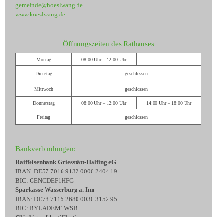
gemeinde@hoeslwang.de
www.hoeslwang.de
Öffnungszeiten des Rathauses
Montag
08:00 Uhr – 12:00 Uhr
Dienstag
geschlossen
Mittwoch
geschlossen
Donnerstag
08:00 Uhr – 12:00 Uhr
14:00 Uhr – 18:00 Uhr
Freitag
geschlossen
Bankverbindungen:
Raiffeisenbank Griesstätt-Halfing eG
IBAN: DE57 7016 9132 0000 2404 19
BIC: GENODEF1HFG
Sparkasse Wasserburg a. Inn
IBAN: DE78 7115 2680 0030 3152 95
BIC: BYLADEM1WSB