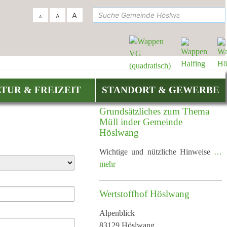
suc
A
A
A
TUR & FREIZEIT
STANDORT & GEWERBE
Grundsätzliches zum Thema
Müll inder Gemeinde
Höslwang
Wichtige und nützliche Hinweise
…
mehr
Wertstoffhof Höslwang
Alpenblick
83129 Höslwang