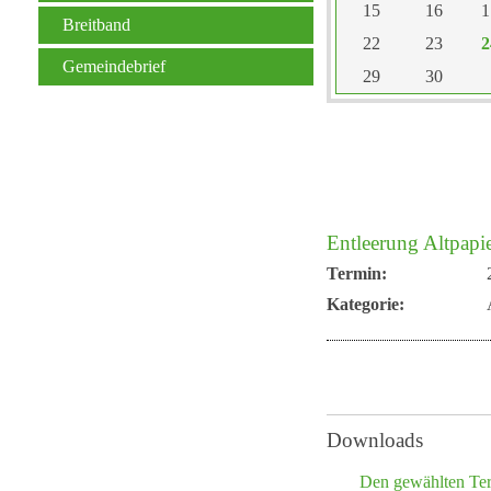
15
16
1
Breitband
22
23
2
Gemeindebrief
29
30
Entleerung Altpapi
Termin:
Kategorie:
Downloads
Den gewählten Te