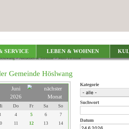
& SERVICE
LEBEN & WOHNEN
KUL
Höslwang
>
Aktuelles & Termine
>
Müll-Termine
der Gemeinde Höslwang
Kategorie
Juni
2026
Suchwort
i
Do
Fr
Sa
So
3
4
5
6
7
Datum
0
11
12
13
14