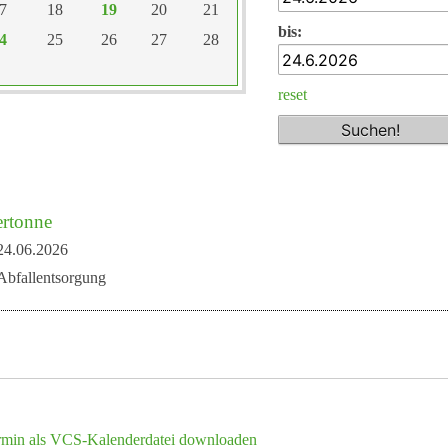
7
18
19
20
21
bis:
4
25
26
27
28
reset
ertonne
24.06.2026
Abfallentsorgung
rmin als VCS-Kalenderdatei downloaden