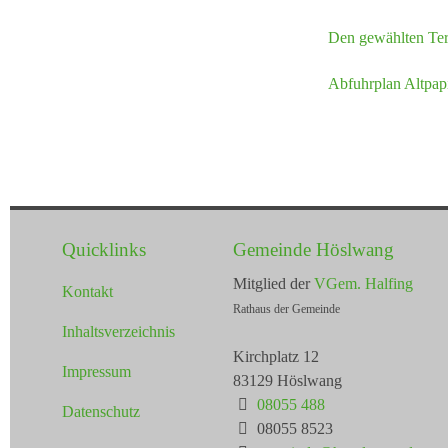
Den gewählten Ter
Abfuhrplan Altpap
Quicklinks
Gemeinde Höslwang
Mitglied der
VGem. Halfing
Kontakt
Rathaus der Gemeinde
Inhaltsverzeichnis
Kirchplatz 12
Impressum
83129 Höslwang
08055 488
Datenschutz
08055 8523