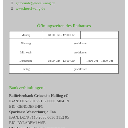
gemeinde@hoeslwang.de
www.hoeslwang.de
Öffnungszeiten des Rathauses
Montag
08:00 Uhr – 12:00 Uhr
Dienstag
geschlossen
Mittwoch
geschlossen
Donnerstag
08:00 Uhr – 12:00 Uhr
14:00 Uhr – 18:00 Uhr
Freitag
geschlossen
Bankverbindungen:
Raiffeisenbank Griesstätt-Halfing eG
IBAN: DE57 7016 9132 0000 2404 19
BIC: GENODEF1HFG
Sparkasse Wasserburg a. Inn
IBAN: DE78 7115 2680 0030 3152 95
BIC: BYLADEM1WSB