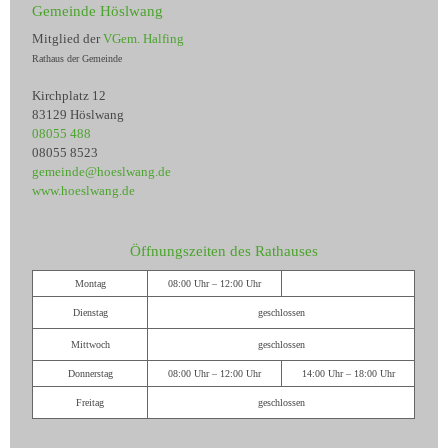
Gemeinde Höslwang
Mitglied der
VGem. Halfing
Rathaus der Gemeinde
Kirchplatz 12
83129 Höslwang
08055 488
08055 8523
gemeinde@hoeslwang.de
www.hoeslwang.de
Öffnungszeiten des Rathauses
Montag
08:00 Uhr – 12:00 Uhr
Dienstag
geschlossen
Mittwoch
geschlossen
Donnerstag
08:00 Uhr – 12:00 Uhr
14:00 Uhr – 18:00 Uhr
Freitag
geschlossen