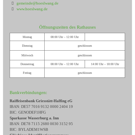
gemeinde@hoeslwang.de
www.hoeslwang.de
Öffnungszeiten des Rathauses
Montag
08:00 Uhr – 12:00 Uhr
Dienstag
geschlossen
Mittwoch
geschlossen
Donnerstag
08:00 Uhr – 12:00 Uhr
14:00 Uhr – 18:00 Uhr
Freitag
geschlossen
Bankverbindungen:
Raiffeisenbank Griesstätt-Halfing eG
IBAN: DE57 7016 9132 0000 2404 19
BIC: GENODEF1HFG
Sparkasse Wasserburg a. Inn
IBAN: DE78 7115 2680 0030 3152 95
BIC: BYLADEM1WSB