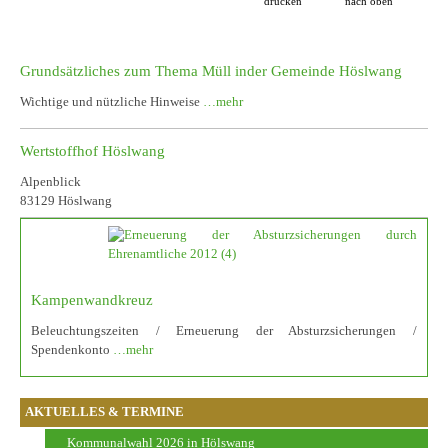
drucken
nach oben
Grundsätzliches zum Thema Müll inder Gemeinde Höslwang
Wichtige und nützliche Hinweise
…mehr
Wertstoffhof Höslwang
Alpenblick
83129 Höslwang
Kampenwandkreuz
Beleuchtungszeiten / Erneuerung der Absturzsicherungen /
Spendenkonto
…mehr
AKTUELLES & TERMINE
Kommunalwahl 2026 in Hölswang