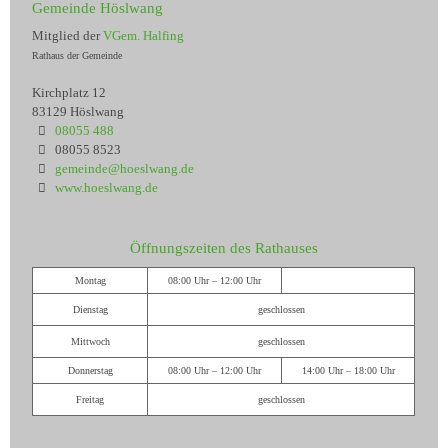
Gemeinde Höslwang
Mitglied der
VGem. Halfing
Rathaus der Gemeinde
Kirchplatz 12
83129 Höslwang
08055 488
08055 8523
gemeinde@hoeslwang.de
www.hoeslwang.de
Öffnungszeiten des Rathauses
Montag
08:00 Uhr – 12:00 Uhr
Dienstag
geschlossen
Mittwoch
geschlossen
Donnerstag
08:00 Uhr – 12:00 Uhr
14:00 Uhr – 18:00 Uhr
Freitag
geschlossen