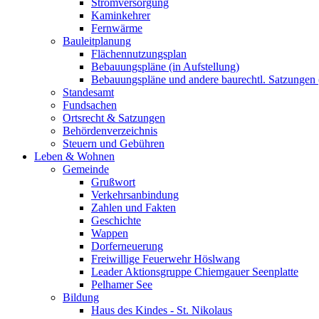
Stromversorgung
Kaminkehrer
Fernwärme
Bauleitplanung
Flächennutzungsplan
Bebauungspläne (in Aufstellung)
Bebauungspläne und andere baurechtl. Satzungen (
Standesamt
Fundsachen
Ortsrecht & Satzungen
Behördenverzeichnis
Steuern und Gebühren
Leben & Wohnen
Gemeinde
Grußwort
Verkehrsanbindung
Zahlen und Fakten
Geschichte
Wappen
Dorferneuerung
Freiwillige Feuerwehr Höslwang
Leader Aktionsgruppe Chiemgauer Seenplatte
Pelhamer See
Bildung
Haus des Kindes - St. Nikolaus