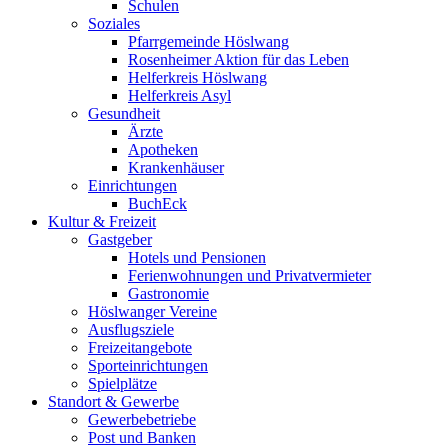
Schulen
Soziales
Pfarrgemeinde Höslwang
Rosenheimer Aktion für das Leben
Helferkreis Höslwang
Helferkreis Asyl
Gesundheit
Ärzte
Apotheken
Krankenhäuser
Einrichtungen
BuchEck
Kultur & Freizeit
Gastgeber
Hotels und Pensionen
Ferienwohnungen und Privatvermieter
Gastronomie
Höslwanger Vereine
Ausflugsziele
Freizeitangebote
Sporteinrichtungen
Spielplätze
Standort & Gewerbe
Gewerbebetriebe
Post und Banken