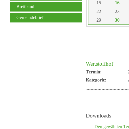
15
16
Breitband
22
23
Gemeindebrief
29
30
Wertstoffhof
Termin:
Kategorie:
Downloads
Den gewählten Te