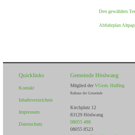
Den gewählten Ter
Abfuhrplan Altpap
Quicklinks
Gemeinde Höslwang
Mitglied der
VGem. Halfing
Kontakt
Rathaus der Gemeinde
Inhaltsverzeichnis
Kirchplatz 12
Impressum
83129 Höslwang
08055 488
Datenschutz
08055 8523