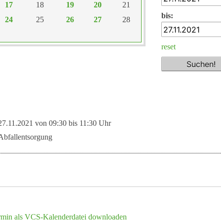
17
18
19
20
21
bis:
24
25
26
27
28
reset
27.11.2021 von 09:30
bis 11:30 Uhr
Abfallentsorgung
rmin als VCS-Kalenderdatei downloaden