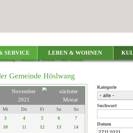
& SERVICE
LEBEN & WOHNEN
KUL
Höslwang
>
Aktuelles & Termine
>
Müll-Termine
der Gemeinde Höslwang
Kategorie
November
2021
Suchwort
Mi
Do
Fr
Sa
So
3
4
5
6
7
Datum
10
11
12
13
14