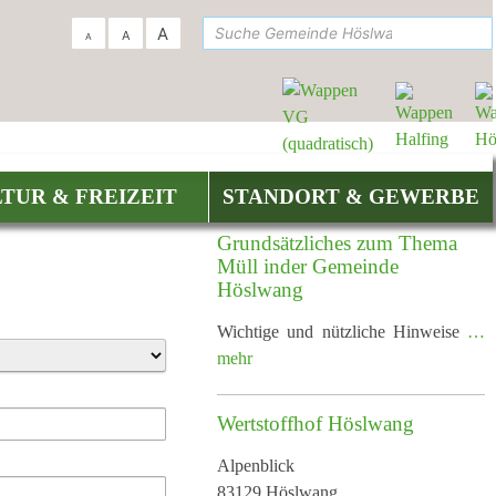
suc
A
A
A
TUR & FREIZEIT
STANDORT & GEWERBE
Grundsätzliches zum Thema
Müll inder Gemeinde
Höslwang
Wichtige und nützliche Hinweise
…
mehr
Wertstoffhof Höslwang
Alpenblick
83129 Höslwang