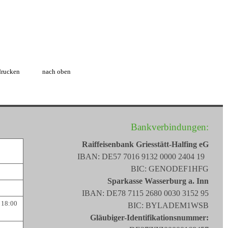
drucken
nach oben
Bankverbindungen:
Raiffeisenbank Griesstätt-Halfing eG
IBAN: DE57 7016 9132 0000 2404 19
BIC: GENODEF1HFG
Sparkasse Wasserburg a. Inn
IBAN: DE78 7115 2680 0030 3152 95
 18:00
BIC: BYLADEM1WSB
Gläubiger-Identifikationsnummer: