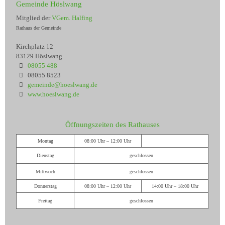
Gemeinde Höslwang
Mitglied der
VGem. Halfing
Rathaus der Gemeinde
Kirchplatz 12
83129 Höslwang
08055 488
08055 8523
gemeinde@hoeslwang.de
www.hoeslwang.de
Öffnungszeiten des Rathauses
Montag
08:00 Uhr – 12:00 Uhr
Dienstag
geschlossen
Mittwoch
geschlossen
Donnerstag
08:00 Uhr – 12:00 Uhr
14:00 Uhr – 18:00 Uhr
Freitag
geschlossen