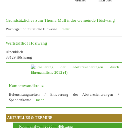
drucken
nach oben
Grundsätzliches zum Thema Müll inder Gemeinde Höslwang
Wichtige und nützliche Hinweise
…mehr
Wertstoffhof Höslwang
Alpenblick
83129 Höslwang
Kampenwandkreuz
Beleuchtungszeiten / Erneuerung der Absturzsicherungen /
Spendenkonto
…mehr
AKTUELLES & TERMINE
Kommunalwahl 2026 in Hölswang