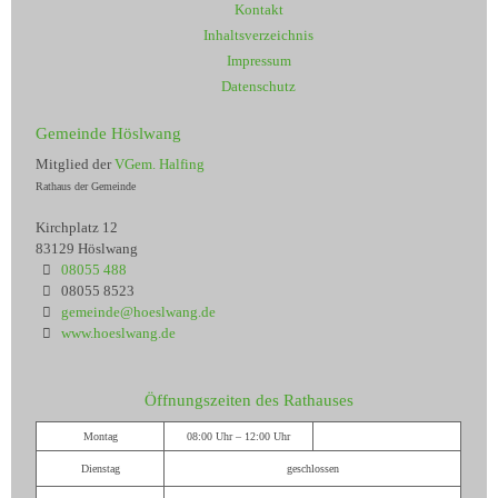
Kontakt
Inhaltsverzeichnis
Impressum
Datenschutz
Gemeinde Höslwang
Mitglied der
VGem. Halfing
Rathaus der Gemeinde
Kirchplatz 12
83129 Höslwang
08055 488
08055 8523
gemeinde@hoeslwang.de
www.hoeslwang.de
Öffnungszeiten des Rathauses
Montag
08:00 Uhr – 12:00 Uhr
Dienstag
geschlossen